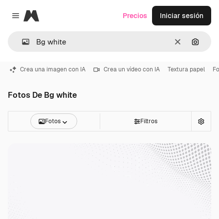
Magnific
Precios
Iniciar sesión
Close menu
Borrar
Buscar
Crea una imagen con IA
Crea un vídeo con IA
Textura papel
Fo
Fotos De Bg white
Fotos
Filtros