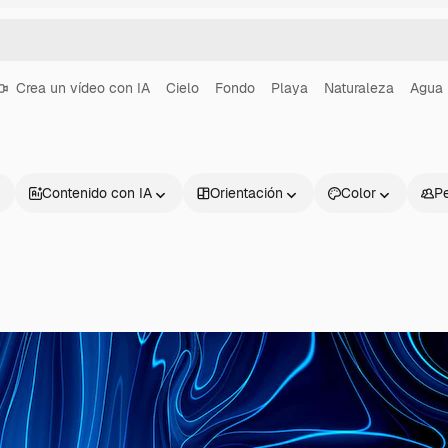
Crea un vídeo con IA
Cielo
Fondo
Playa
Naturaleza
Agua
Contenido con IA
Orientación
Color
P
Productos
Información úti