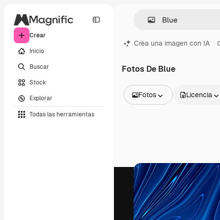
Crear
Crea una imagen con IA
Inicio
Buscar
Fotos De Blue
Stock
Fotos
Licencia
Explorar
Todas las imágenes
Todas las herramientas
Vectores
Ilustraciones
Fotos
PSD
Plantillas
Mockups
Vídeos
Clips de vídeo
Motion graphics
Plantillas de vídeos
Iconos
Modelos 3D
Fuentes