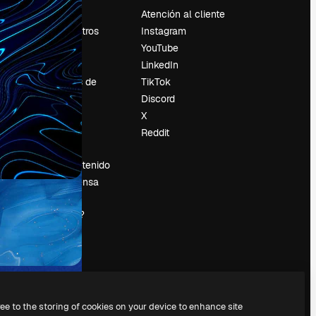
Precios
Atención al cliente
Sobre nosotros
Instagram
Reviews
YouTube
Empleo
LinkedIn
Tendencias de
TikTok
búsqueda
Discord
Blog
X
es
Eventos
Reddit
Slidesgo
Vender contenido
Sala de prensa
¿Buscas
magnific.ai?
ree to the storing of cookies on your device to enhance site