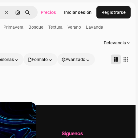
Precios
Iniciar sesión
Registrarse
Borrar
Buscar por imagen
Buscar
Primavera
Bosque
Textura
Verano
Lavanda
Relevancia
ersonas
Formato
Avanzado
l
Empresa
Síguenos