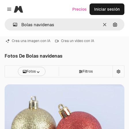
Magnific
Precios
Iniciar sesión
Close menu
Borrar
Buscar
Crea una imagen con IA
Crea un vídeo con IA
Fotos De Bolas navidenas
Fotos
Filtros