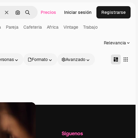
Precios
Iniciar sesión
Registrarse
Borrar
Buscar por imagen
Buscar
a
Pareja
Cafeteria
Africa
Vintage
Trabajo
Relevancia
ersonas
Formato
Avanzado
l
Empresa
Síguenos