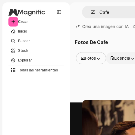
Crear
Crea una imagen con IA
Inicio
Buscar
Fotos De Cafe
Stock
Fotos
Licencia
Explorar
Todas las imágenes
Todas las herramientas
Vectores
Ilustraciones
Fotos
PSD
Plantillas
Mockups
Vídeos
Clips de vídeo
Motion graphics
Plantillas de vídeos
Iconos
Modelos 3D
Fuentes