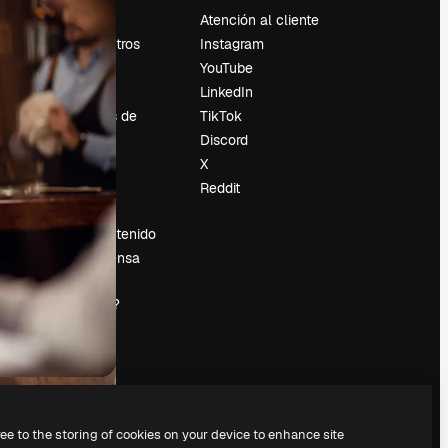
Precios
Atención al cliente
Sobre nosotros
Instagram
Reviews
YouTube
Empleo
LinkedIn
Tendencias de
TikTok
búsqueda
Discord
Blog
X
es
Eventos
Reddit
Slidesgo
Vender contenido
Sala de prensa
¿Buscas
magnific.ai?
ree to the storing of cookies on your device to enhance site