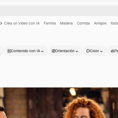
Crea un vídeo con IA
Familia
Madera
Comida
Amigos
Itali
Contenido con IA
Orientación
Color
P
Productos
Información úti