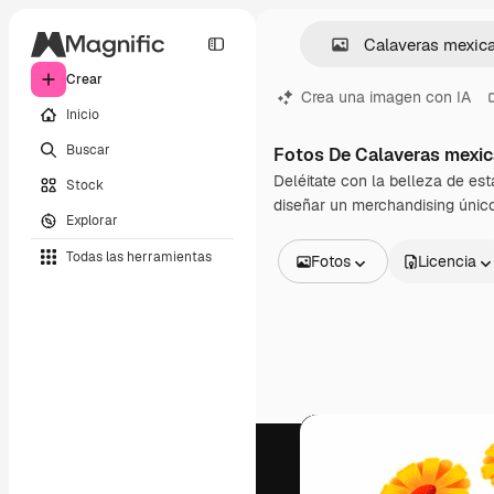
Crear
Crea una imagen con IA
Inicio
Buscar
Fotos De Calaveras mexi
Deléitate con la belleza de est
Stock
diseñar un merchandising único
Explorar
Todas las herramientas
Fotos
Licencia
Todas las imágenes
Vectores
Ilustraciones
Fotos
PSD
Plantillas
Mockups
Vídeos
Clips de vídeo
Motion graphics
Plantillas de vídeos