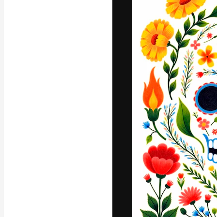
Iconos
Modelos 3D
Fuentes
La plataforma cr
trabajo. Más de
entre creativos
estudios.
Español