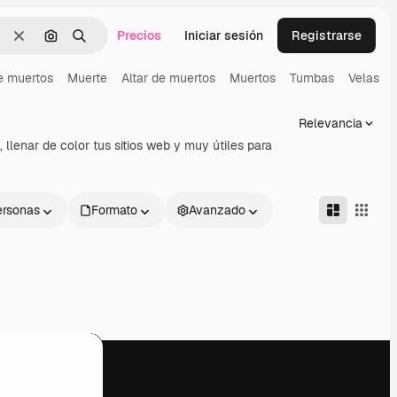
Precios
Iniciar sesión
Registrarse
Borrar
Buscar por imagen
Buscar
e muertos
Muerte
Altar de muertos
Muertos
Tumbas
Velas
Relevancia
 llenar de color tus sitios web y muy útiles para
ersonas
Formato
Avanzado