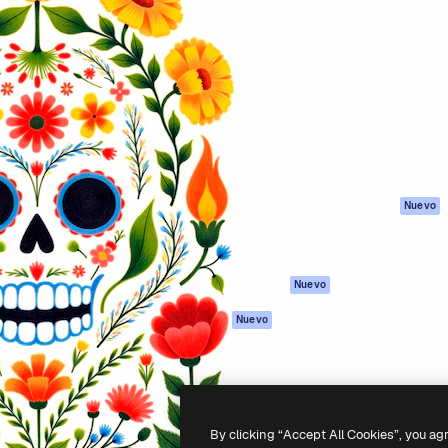
Productos
Información úti
eativa para dirigir tu mejor
Spaces
Academy
 un millón de suscriptores
Asistente de IA
Documentación
, empresas, agencias y
Generador de
Soporte
imágenes
Términos de uso
Generador de
Política de
vídeos
privacidad
Texto a voz
Originales
Nuevo
Contenido de
Política de cooki
stock
Centro de
MCP para
confianza
Nuevo
Claude/ChatGPT
Afiliados
Agentes
Nuevo
Empresas
API
App móvil
Todas las
herramientas
By clicking “Accept All Cookies”, you ag