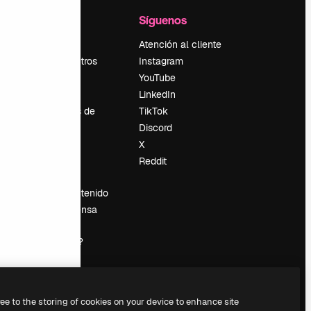
l
Empresa
Síguenos
Precios
Atención al cliente
Sobre nosotros
Instagram
Reviews
YouTube
Empleo
LinkedIn
Tendencias de
TikTok
búsqueda
Discord
Blog
X
es
Eventos
Reddit
Slidesgo
Vender contenido
Sala de prensa
¿Buscas
magnific.ai?
ree to the storing of cookies on your device to enhance site