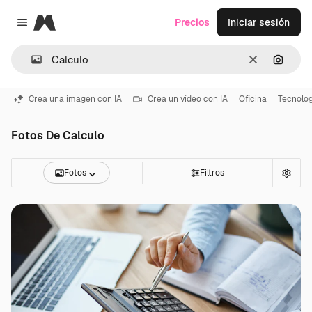
Magnific
Precios
Iniciar sesión
Close menu
Borrar
Buscar
Crea una imagen con IA
Crea un vídeo con IA
Oficina
Tecnolog
Fotos De Calculo
Fotos
Filtros