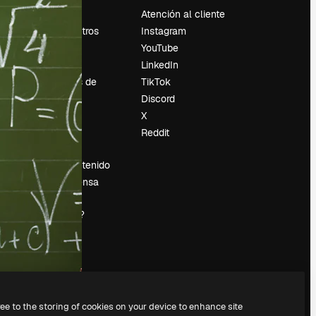
Precios
Atención al cliente
Sobre nosotros
Instagram
Reviews
YouTube
Empleo
LinkedIn
Tendencias de
TikTok
búsqueda
Discord
Blog
X
es
Eventos
Reddit
Slidesgo
Vender contenido
Sala de prensa
¿Buscas
magnific.ai?
ree to the storing of cookies on your device to enhance site