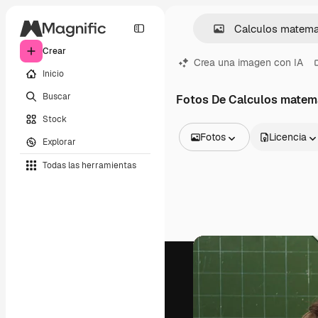
Crear
Crea una imagen con IA
Inicio
Buscar
Fotos De Calculos matem
Stock
Fotos
Licencia
Explorar
Todas las imágenes
Todas las herramientas
Vectores
Ilustraciones
Fotos
PSD
Plantillas
Mockups
Vídeos
Clips de vídeo
Motion graphics
Plantillas de vídeos
Iconos
Modelos 3D
Fuentes