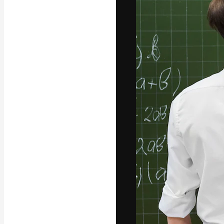
La plataforma cr
trabajo. Más de
entre creativos
estudios.
Español
Copyright © 2010