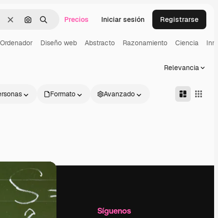
Precios
Iniciar sesión
Registrarse
Borrar
Buscar por imagen
Buscar
Ordenador
Diseño web
Abstracto
Razonamiento
Ciencia
Inn
Relevancia
ersonas
Formato
Avanzado
l
Empresa
Síguenos