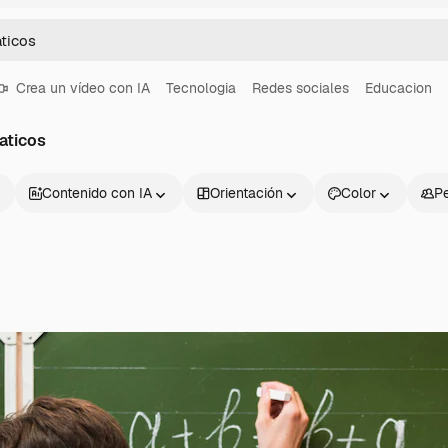
Crea un vídeo con IA
Tecnologia
Redes sociales
Educacion
aticos
Contenido con IA
Orientación
Color
P
Productos
Información úti