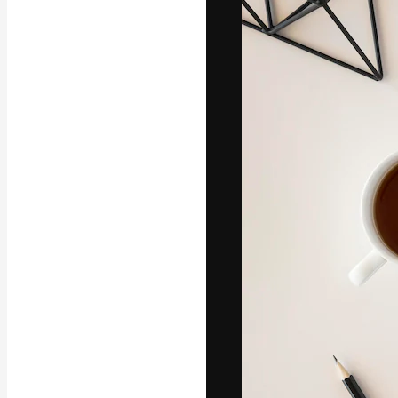
Iconos
Modelos 3D
Fuentes
La plataforma cr
trabajo. Más de
entre creativos
estudios.
Español