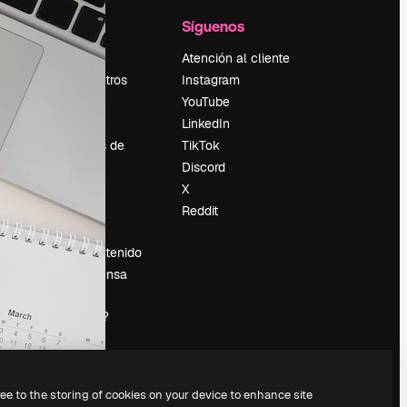
l
Empresa
Síguenos
Precios
Atención al cliente
Sobre nosotros
Instagram
Reviews
YouTube
Empleo
LinkedIn
Tendencias de
TikTok
búsqueda
Discord
Blog
X
es
Eventos
Reddit
Slidesgo
Vender contenido
Sala de prensa
¿Buscas
magnific.ai?
ree to the storing of cookies on your device to enhance site