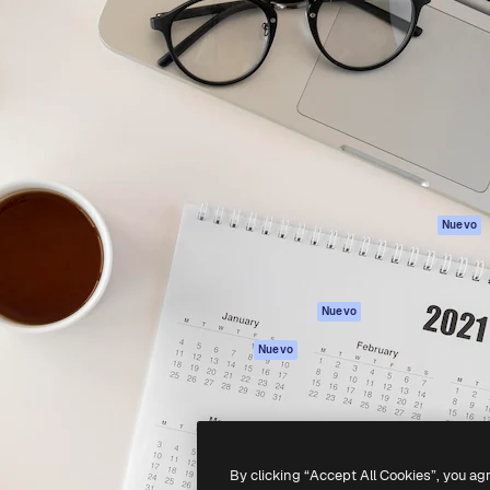
Productos
Información úti
eativa para dirigir tu mejor
Spaces
Academy
 un millón de suscriptores
Asistente de IA
Documentación
, empresas, agencias y
Generador de
Soporte
imágenes
Términos de uso
Generador de
Política de
vídeos
privacidad
Texto a voz
Originales
Nuevo
Contenido de
Política de cooki
stock
Centro de
MCP para
confianza
Nuevo
Claude/ChatGPT
Afiliados
Agentes
Nuevo
Empresas
API
App móvil
Todas las
herramientas
By clicking “Accept All Cookies”, you ag