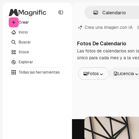
Crear
Crea una imagen con IA
Inicio
Buscar
Fotos De Calendario
Las fotos de calendarios son l
Stock
único para cada mes y a la vez
Explorar
Todas las herramientas
Fotos
Licencia
Todas las imágenes
Vectores
Ilustraciones
Fotos
PSD
Plantillas
Mockups
Vídeos
Clips de vídeo
Motion graphics
Plantillas de vídeos