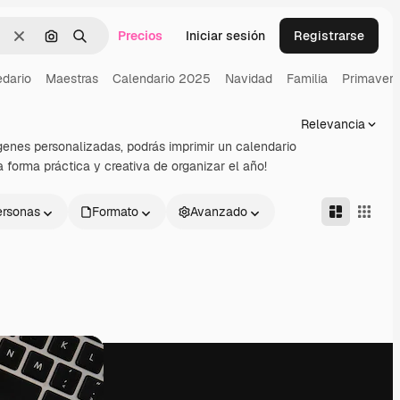
Precios
Iniciar sesión
Registrarse
Borrar
Buscar por imagen
Buscar
dario
Maestras
Calendario 2025
Navidad
Familia
Primavera
Relevancia
enes personalizadas, podrás imprimir un calendario
forma práctica y creativa de organizar el año!
ersonas
Formato
Avanzado