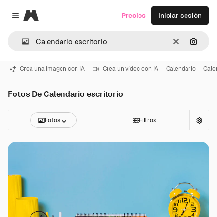
Magnific
Precios
Iniciar sesión
Close menu
Borrar
Buscar
Crea una imagen con IA
Crea un vídeo con IA
Calendario
Cale
Fotos De Calendario escritorio
Fotos
Filtros