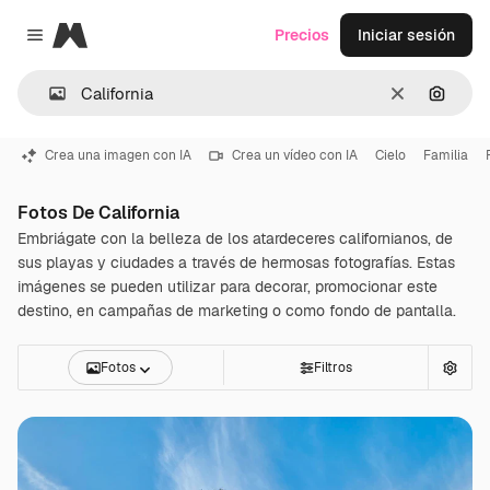
Magnific
Precios
Iniciar sesión
Close menu
Borrar
Buscar
Crea una imagen con IA
Crea un vídeo con IA
Cielo
Familia
Fotos De California
Embriágate con la belleza de los atardeceres californianos, de
sus playas y ciudades a través de hermosas fotografías. Estas
imágenes se pueden utilizar para decorar, promocionar este
destino, en campañas de marketing o como fondo de pantalla.
Fotos
Filtros