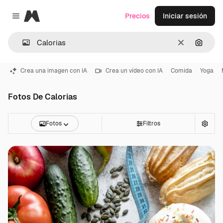
Magnific
Precios
Iniciar sesión
Close menu
Borrar
Buscar
Crea una imagen con IA
Crea un vídeo con IA
Comida
Yoga
Fotos De Calorias
Fotos
Filtros