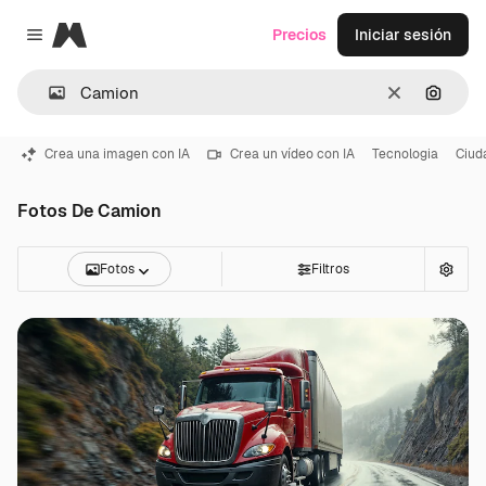
Magnific
Precios
Iniciar sesión
Close menu
Borrar
Buscar
Crea una imagen con IA
Crea un vídeo con IA
Tecnologia
Ciud
Fotos De Camion
Fotos
Filtros