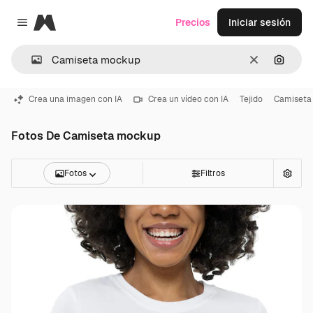
Magnific
Precios
Iniciar sesión
Close menu
Borrar
Buscar
Crea una imagen con IA
Crea un vídeo con IA
Tejido
Camiseta
Fotos De Camiseta mockup
Fotos
Filtros