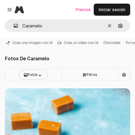
Magnific
Precios
Iniciar sesión
Close menu
Borrar
Buscar
Crea una imagen con IA
Crea un vídeo con IA
Chocolate
Turro
Fotos De Caramelo
Fotos
Filtros