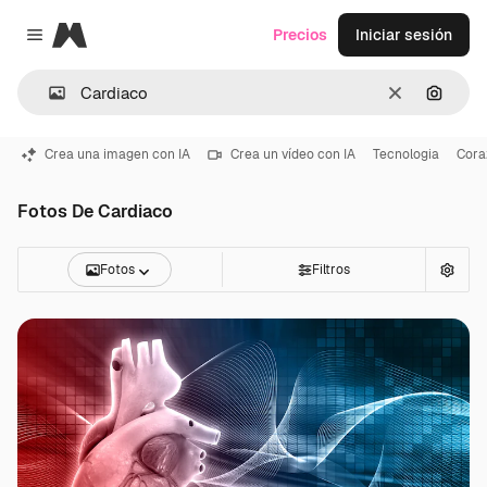
Magnific
Precios
Iniciar sesión
Close menu
Borrar
Buscar
Crea una imagen con IA
Crea un vídeo con IA
Tecnologia
Cora
Fotos De Cardiaco
Fotos
Filtros