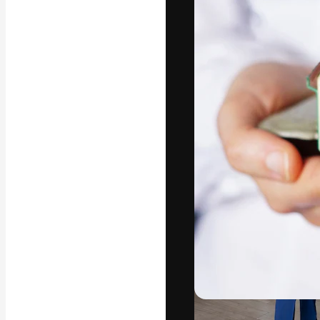
La plataforma cr
trabajo. Más de
entre creativos
estudios.
Español
Copyright © 2010