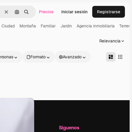
Precios
Iniciar sesión
Registrarse
Borrar
Buscar por imagen
Buscar
Ciudad
Montaña
Familiar
Jardin
Agencia inmobiliaria
Terren
Relevancia
ersonas
Formato
Avanzado
l
Empresa
Síguenos