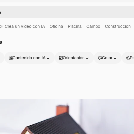
Crea un vídeo con IA
Oficina
Piscina
Campo
Construccion
a
Contenido con IA
Orientación
Color
P
Productos
Información úti