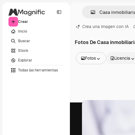
Crear
Crea una imagen con IA
Inicio
Buscar
Fotos De Casa inmobiliari
Stock
Fotos
Licencia
Explorar
Todas las imágenes
Todas las herramientas
Vectores
Ilustraciones
Fotos
PSD
Plantillas
Mockups
Vídeos
Clips de vídeo
Motion graphics
Plantillas de vídeos
Iconos
Modelos 3D
Fuentes