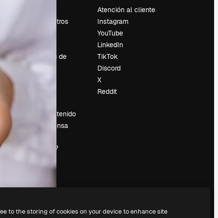
Precios
Atención al cliente
Sobre nosotros
Instagram
Reviews
YouTube
Empleo
LinkedIn
Tendencias de
TikTok
búsqueda
Discord
Blog
X
es
Eventos
Reddit
Slidesgo
Vender contenido
Sala de prensa
¿Buscas
magnific.ai?
ree to the storing of cookies on your device to enhance site