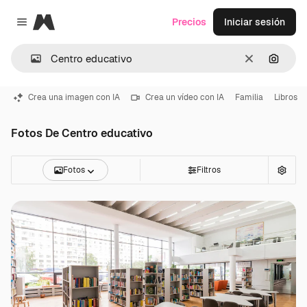
Magnific
Precios
Iniciar sesión
Close menu
Borrar
Buscar
Crea una imagen con IA
Crea un vídeo con IA
Familia
Libros
Fotos De Centro educativo
Fotos
Filtros