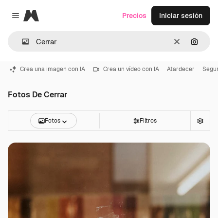
Magnific
Precios
Iniciar sesión
Close menu
Borrar
Buscar
Crea una imagen con IA
Crea un vídeo con IA
Atardecer
Segu
Fotos De Cerrar
Fotos
Filtros