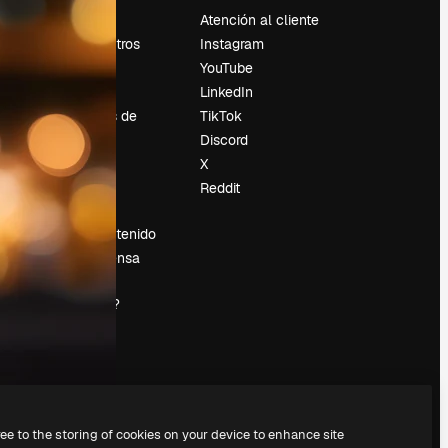
Precios
Atención al cliente
Sobre nosotros
Instagram
Reviews
YouTube
Empleo
LinkedIn
Tendencias de
TikTok
búsqueda
Discord
Blog
X
es
Eventos
Reddit
Slidesgo
Vender contenido
Sala de prensa
¿Buscas
magnific.ai?
ree to the storing of cookies on your device to enhance site