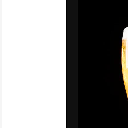
La plataforma cr
trabajo. Más de
entre creativos
estudios.
Español
Copyright © 2010