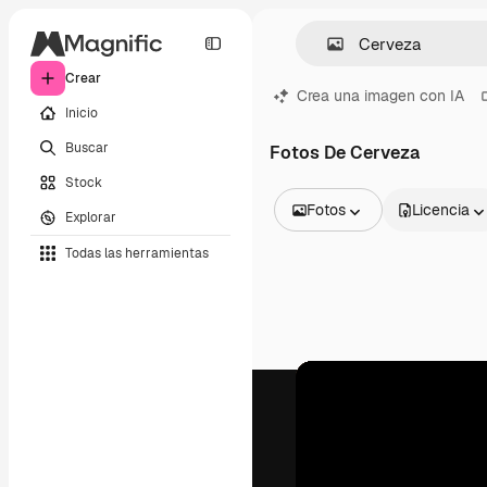
Crear
Crea una imagen con IA
Inicio
Buscar
Fotos De Cerveza
Stock
Fotos
Licencia
Explorar
Todas las imágenes
Todas las herramientas
Vectores
Ilustraciones
Fotos
PSD
Plantillas
Mockups
Vídeos
Clips de vídeo
Motion graphics
Plantillas de vídeos
Iconos
Modelos 3D
Fuentes