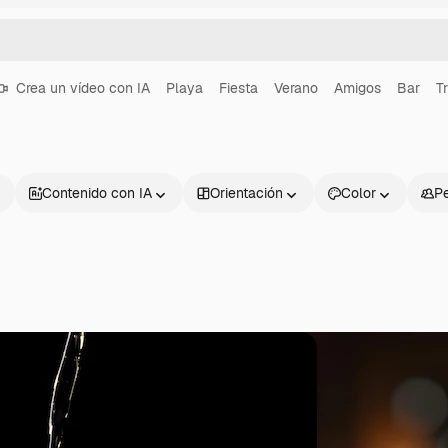
Crea un vídeo con IA
Playa
Fiesta
Verano
Amigos
Bar
T
Contenido con IA
Orientación
Color
P
Productos
Información úti