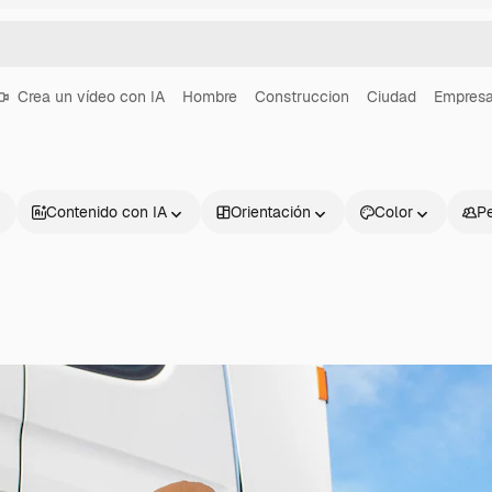
Crea un vídeo con IA
Hombre
Construccion
Ciudad
Empres
Contenido con IA
Orientación
Color
P
Productos
Información úti