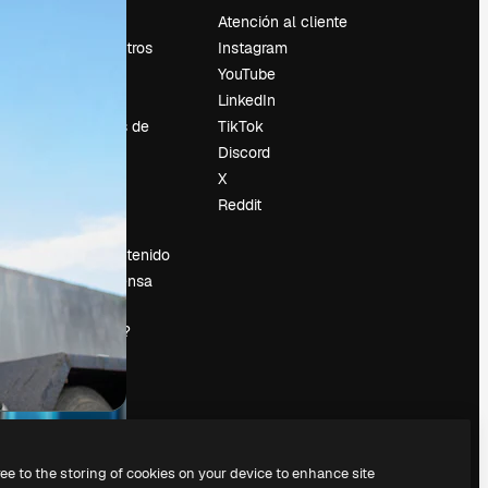
Precios
Atención al cliente
Sobre nosotros
Instagram
Reviews
YouTube
Empleo
LinkedIn
Tendencias de
TikTok
búsqueda
Discord
Blog
X
es
Eventos
Reddit
Slidesgo
Vender contenido
Sala de prensa
¿Buscas
magnific.ai?
ree to the storing of cookies on your device to enhance site