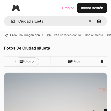
Magnific
Precios
Iniciar sesión
Close menu
Borrar
Buscar
Crea una imagen con IA
Crea un vídeo con IA
Social media
Di
Fotos De Ciudad silueta
Fotos
Filtros