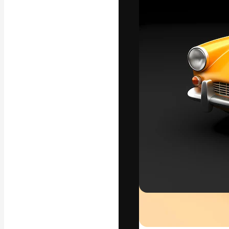
La plataforma cr
trabajo. Más de
entre creativos
estudios.
Español
Copyright © 2010