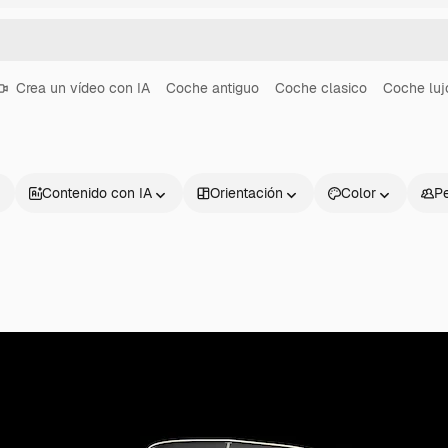
Crea un vídeo con IA
Coche antiguo
Coche clasico
Coche luj
Contenido con IA
Orientación
Color
P
Productos
Información úti