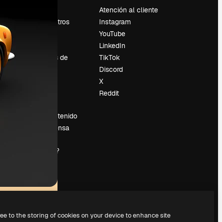
Precios
Atención al cliente
Sobre nosotros
Instagram
Reviews
YouTube
Empleo
LinkedIn
Tendencias de
TikTok
búsqueda
Discord
Blog
X
es
Eventos
Reddit
Slidesgo
Vender contenido
Sala de prensa
¿Buscas
magnific.ai?
ree to the storing of cookies on your device to enhance site