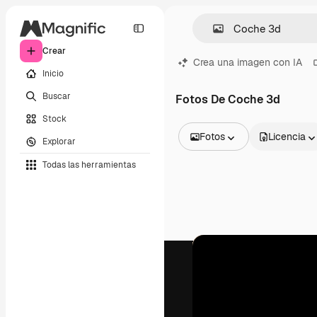
Crear
Crea una imagen con IA
Inicio
Buscar
Fotos De Coche 3d
Stock
Fotos
Licencia
Explorar
Todas las imágenes
Todas las herramientas
Vectores
Ilustraciones
Fotos
PSD
Plantillas
Mockups
Vídeos
Clips de vídeo
Motion graphics
Plantillas de vídeos
Iconos
Modelos 3D
Fuentes