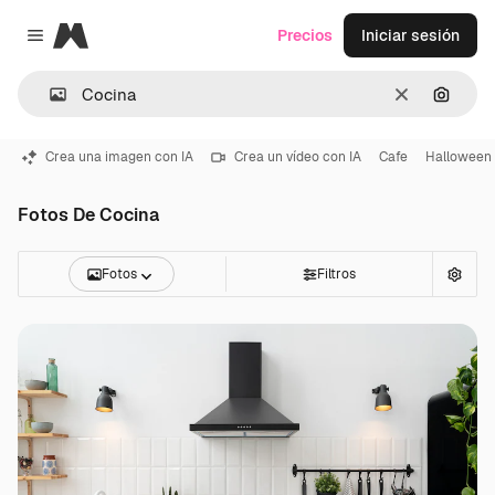
Magnific
Precios
Iniciar sesión
Close menu
Borrar
Buscar
Crea una imagen con IA
Crea un vídeo con IA
Cafe
Halloween
Fotos De Cocina
Fotos
Filtros