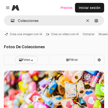
Magnific
Precios
Iniciar sesión
Close menu
Borrar
Buscar
Crea una imagen con IA
Crea un vídeo con IA
Comprar
Museo
Fotos De Colecciones
Fotos
Filtros