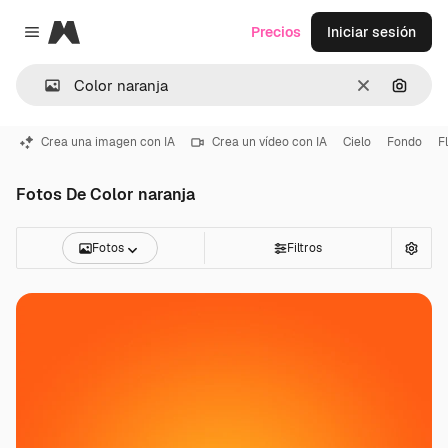
Magnific
Precios
Iniciar sesión
Close menu
Borrar
Buscar
Crea una imagen con IA
Crea un vídeo con IA
Cielo
Fondo
F
Fotos De Color naranja
Fotos
Filtros