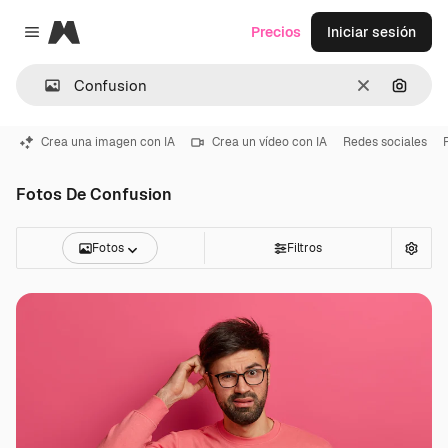
Magnific
Precios
Iniciar sesión
Close menu
Borrar
Buscar
Crea una imagen con IA
Crea un vídeo con IA
Redes sociales
Fotos De Confusion
Fotos
Filtros