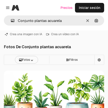
Magnific
Precios
Iniciar sesión
Close menu
Borrar
Buscar
Crea una imagen con IA
Crea un vídeo con IA
Fotos De Conjunto plantas acuarela
Fotos
Filtros