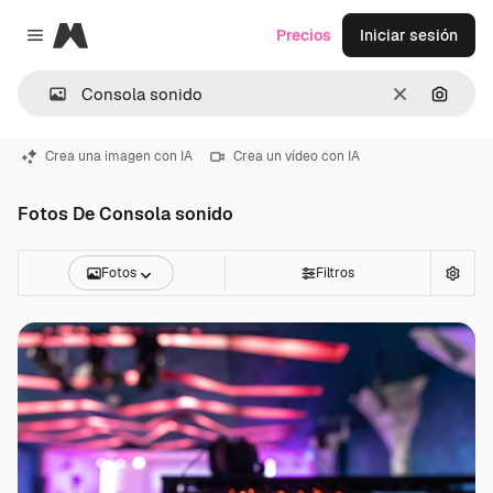
Magnific
Precios
Iniciar sesión
Close menu
Borrar
Buscar
Crea una imagen con IA
Crea un vídeo con IA
Fotos De Consola sonido
Fotos
Filtros