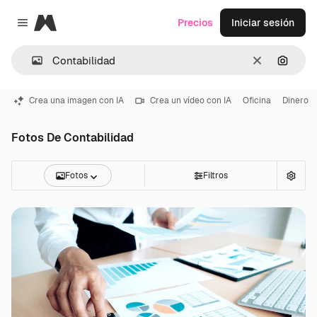
Magnific
Precios
Iniciar sesión
Close menu
Borrar
Buscar
Crea una imagen con IA
Crea un vídeo con IA
Oficina
Dinero
Fotos De Contabilidad
Fotos
Filtros