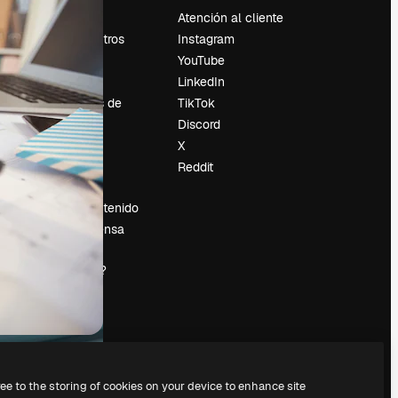
Precios
Atención al cliente
Sobre nosotros
Instagram
Reviews
YouTube
Empleo
LinkedIn
Tendencias de
TikTok
búsqueda
Discord
Blog
X
es
Eventos
Reddit
Slidesgo
Vender contenido
Sala de prensa
¿Buscas
magnific.ai?
ree to the storing of cookies on your device to enhance site