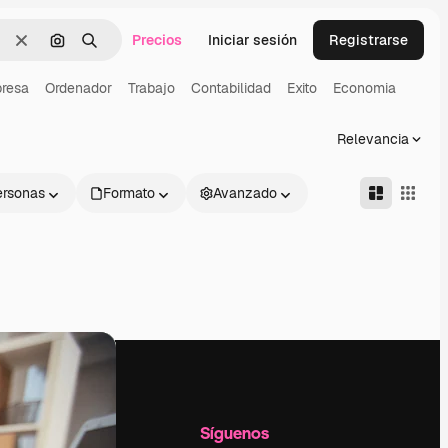
Precios
Iniciar sesión
Registrarse
Borrar
Buscar por imagen
Buscar
resa
Ordenador
Trabajo
Contabilidad
Exito
Economia
Relevancia
ersonas
Formato
Avanzado
l
Empresa
Síguenos