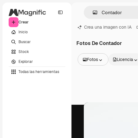
Crear
Crea una imagen con IA
Inicio
Buscar
Fotos De Contador
Stock
Fotos
Licencia
Explorar
Todas las imágenes
Todas las herramientas
Vectores
Ilustraciones
Fotos
PSD
Plantillas
Mockups
Vídeos
Clips de vídeo
Motion graphics
Plantillas de vídeos
Iconos
Modelos 3D
Fuentes