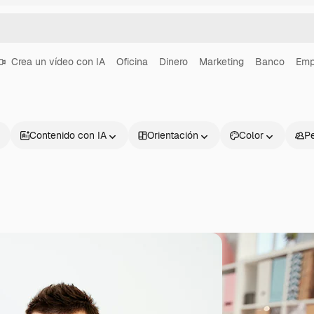
Crea un vídeo con IA
Oficina
Dinero
Marketing
Banco
Emp
Contenido con IA
Orientación
Color
P
Productos
Información úti