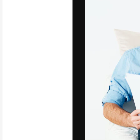
La plataforma cr
trabajo. Más de
entre creativos
estudios.
Español
Copyright © 2010