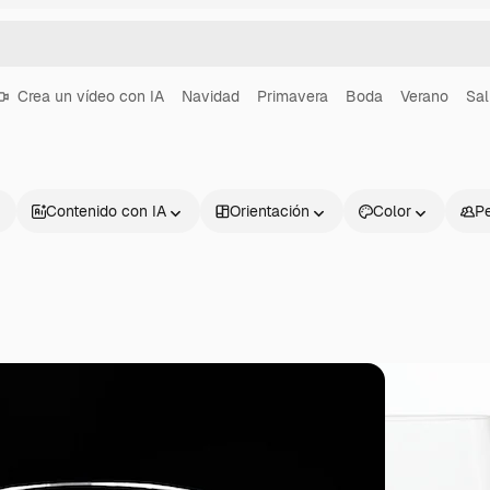
Crea un vídeo con IA
Navidad
Primavera
Boda
Verano
Sa
Contenido con IA
Orientación
Color
P
Productos
Información úti