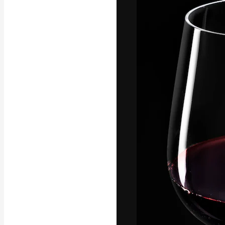
La plataforma cr
trabajo. Más de
entre creativos
estudios.
Español
Copyright © 2010