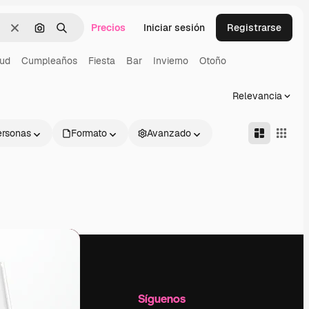
Precios
Iniciar sesión
Registrarse
Borrar
Buscar por imagen
Buscar
lud
Cumpleaños
Fiesta
Bar
Invierno
Otoño
Relevancia
ersonas
Formato
Avanzado
l
Empresa
Síguenos