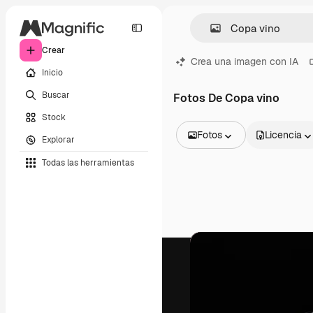
Crear
Crea una imagen con IA
Inicio
Buscar
Fotos De Copa vino
Stock
Fotos
Licencia
Explorar
Todas las imágenes
Todas las herramientas
Vectores
Ilustraciones
Fotos
PSD
Plantillas
Mockups
Vídeos
Clips de vídeo
Motion graphics
Plantillas de vídeos
Iconos
Modelos 3D
Fuentes