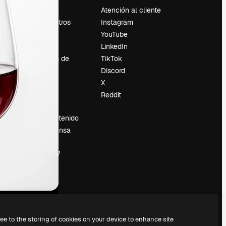
Precios
Atención al cliente
Sobre nosotros
Instagram
Reviews
YouTube
Empleo
LinkedIn
Tendencias de
TikTok
búsqueda
Discord
Blog
X
es
Eventos
Reddit
Slidesgo
Vender contenido
Sala de prensa
¿Buscas
magnific.ai?
ree to the storing of cookies on your device to enhance site