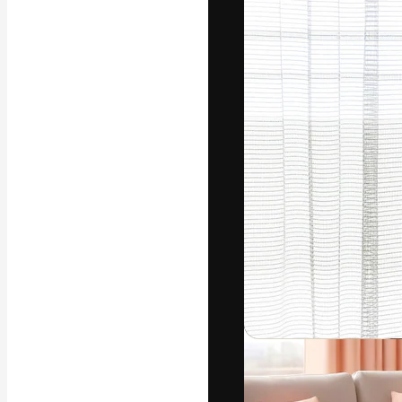
La plataforma cr
trabajo. Más de
entre creativos
estudios.
Español
Copyright © 2010