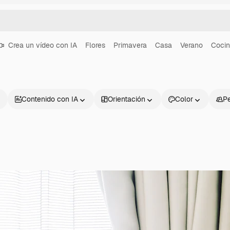
Crea un vídeo con IA
Flores
Primavera
Casa
Verano
Coci
Contenido con IA
Orientación
Color
P
Productos
Información úti