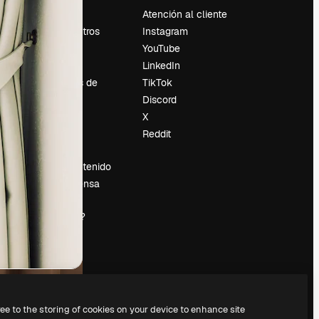
Precios
Atención al cliente
Sobre nosotros
Instagram
Reviews
YouTube
Empleo
LinkedIn
Tendencias de
TikTok
búsqueda
Discord
Blog
X
es
Eventos
Reddit
Slidesgo
Vender contenido
Sala de prensa
¿Buscas
magnific.ai?
ree to the storing of cookies on your device to enhance site