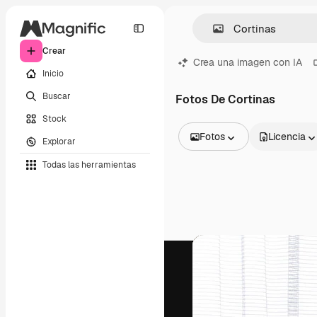
Crear
Crea una imagen con IA
Inicio
Buscar
Fotos De Cortinas
Stock
Fotos
Licencia
Explorar
Todas las imágenes
Todas las herramientas
Vectores
Ilustraciones
Fotos
PSD
Plantillas
Mockups
Vídeos
Clips de vídeo
Motion graphics
Plantillas de vídeos
Iconos
Modelos 3D
Fuentes