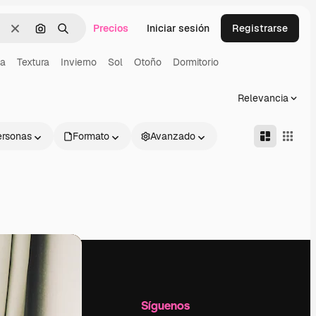
Precios
Iniciar sesión
Registrarse
Borrar
Buscar por imagen
Buscar
na
Textura
Invierno
Sol
Otoño
Dormitorio
Relevancia
ersonas
Formato
Avanzado
l
Empresa
Síguenos