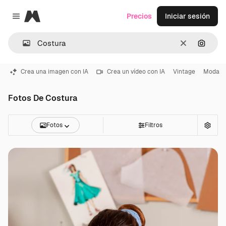
Magnific
Precios
Iniciar sesión
Close menu
Borrar
Buscar
Crea una imagen con IA
Crea un vídeo con IA
Vintage
Moda
Fotos De Costura
Fotos
Filtros