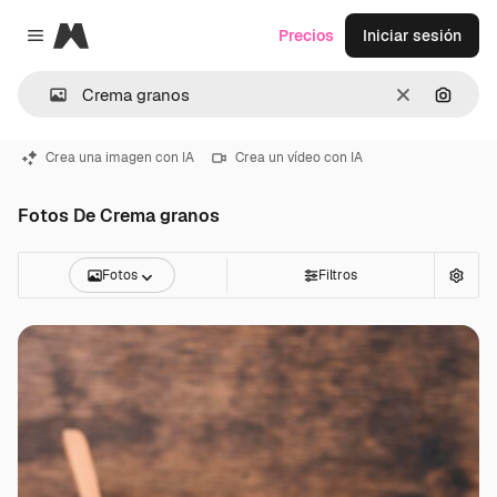
Magnific
Precios
Iniciar sesión
Close menu
Borrar
Buscar
Crea una imagen con IA
Crea un vídeo con IA
Fotos De Crema granos
Fotos
Filtros