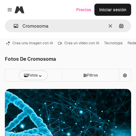
Magnific
Precios
Iniciar sesión
Close menu
Borrar
Buscar
Crea una imagen con IA
Crea un vídeo con IA
Tecnologia
Rede
Fotos De Cromosoma
Fotos
Filtros