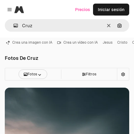
Magnific
Precios
Iniciar sesión
Close menu
Borrar
Buscar
Crea una imagen con IA
Crea un vídeo con IA
Jesus
Cristo
C
Fotos De Cruz
Fotos
Filtros