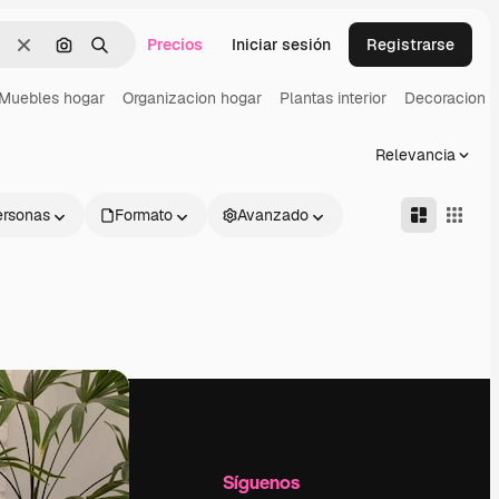
Precios
Iniciar sesión
Registrarse
Borrar
Buscar por imagen
Buscar
Muebles hogar
Organizacion hogar
Plantas interior
Decoracion in
Relevancia
ersonas
Formato
Avanzado
l
Empresa
Síguenos