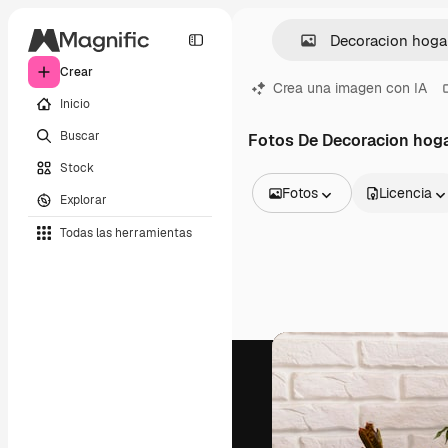
Crear
Crea una imagen con IA
Inicio
Buscar
Fotos De Decoracion hog
Stock
Fotos
Licencia
Explorar
Todas las imágenes
Todas las herramientas
Vectores
Ilustraciones
Fotos
PSD
Plantillas
Mockups
Vídeos
Clips de vídeo
Motion graphics
Plantillas de vídeos
Iconos
Modelos 3D
Fuentes