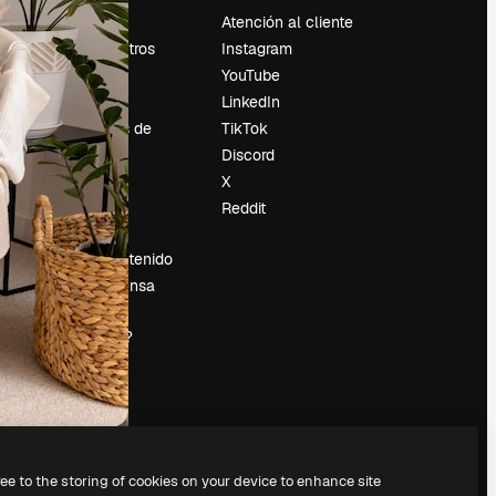
Precios
Atención al cliente
Sobre nosotros
Instagram
Reviews
YouTube
Empleo
LinkedIn
Tendencias de
TikTok
búsqueda
Discord
Blog
X
es
Eventos
Reddit
Slidesgo
Vender contenido
Sala de prensa
¿Buscas
magnific.ai?
ree to the storing of cookies on your device to enhance site