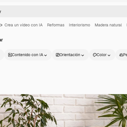
Crea un vídeo con IA
Reformas
Interiorismo
Madera natural
ar
Contenido con IA
Orientación
Color
P
Productos
Información úti