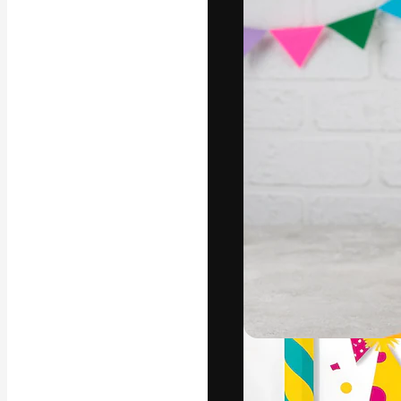
La plataforma cr
trabajo. Más de
entre creativos
estudios.
Español
Copyright © 2010