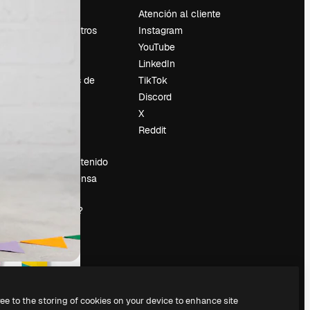
Precios
Atención al cliente
Sobre nosotros
Instagram
Reviews
YouTube
Empleo
LinkedIn
Tendencias de
TikTok
búsqueda
Discord
Blog
X
es
Eventos
Reddit
Slidesgo
Vender contenido
Sala de prensa
¿Buscas
magnific.ai?
ree to the storing of cookies on your device to enhance site