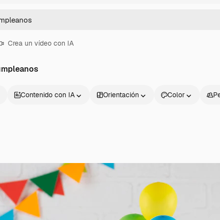
Crea un vídeo con IA
umpleanos
Contenido con IA
Orientación
Color
P
Productos
Información úti