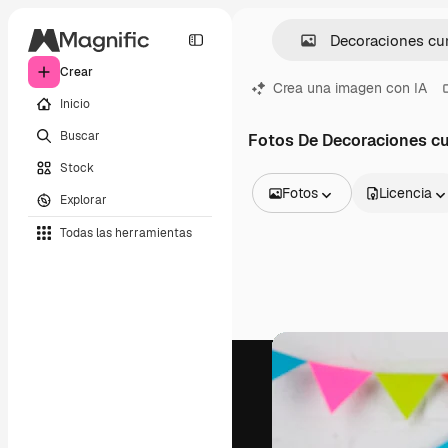
Crear
Crea una imagen con IA
Inicio
Buscar
Fotos De Decoraciones c
Stock
Fotos
Licencia
Explorar
Todas las imágenes
Todas las herramientas
Vectores
Ilustraciones
Fotos
PSD
Plantillas
Mockups
Vídeos
Clips de vídeo
Motion graphics
Plantillas de vídeos
Iconos
Modelos 3D
Fuentes