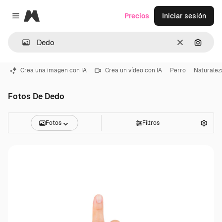
Magnific
Precios
Iniciar sesión
Close menu
Borrar
Buscar
Crea una imagen con IA
Crea un vídeo con IA
Perro
Naturalez
Fotos De Dedo
Fotos
Filtros