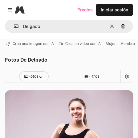
Magnific
Precios
Iniciar sesión
Close menu
Borrar
Buscar
Crea una imagen con IA
Crea un vídeo con IA
Mujer
Hombre
Fotos De Delgado
Fotos
Filtros