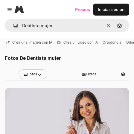
Magnific
Precios
Iniciar sesión
Close menu
Borrar
Buscar
Crea una imagen con IA
Crea un vídeo con IA
Ortodoncia
Odon
Fotos De Dentista mujer
Fotos
Filtros