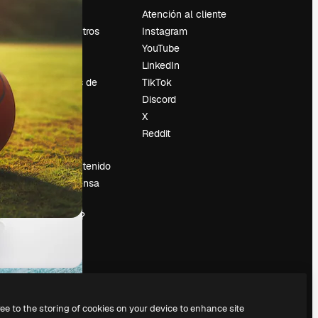
Precios
Atención al cliente
Sobre nosotros
Instagram
Reviews
YouTube
Empleo
LinkedIn
Tendencias de
TikTok
búsqueda
Discord
Blog
X
es
Eventos
Reddit
Slidesgo
Vender contenido
Sala de prensa
¿Buscas
magnific.ai?
ree to the storing of cookies on your device to enhance site