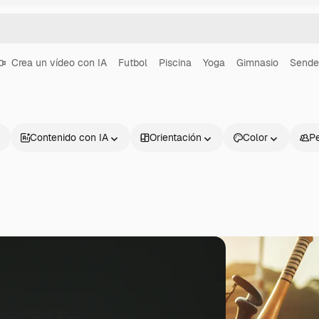
Crea un vídeo con IA
Futbol
Piscina
Yoga
Gimnasio
Sende
Contenido con IA
Orientación
Color
P
Productos
Información úti