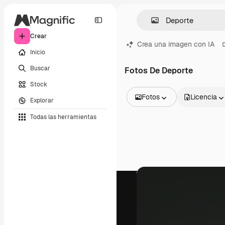
Crear
Crea una imagen con IA
Inicio
Buscar
Fotos De Deporte
Stock
Fotos
Licencia
Explorar
Todas las imágenes
Todas las herramientas
Vectores
Ilustraciones
Fotos
PSD
Plantillas
Mockups
Vídeos
Clips de vídeo
Motion graphics
Plantillas de vídeos
Iconos
Modelos 3D
Fuentes