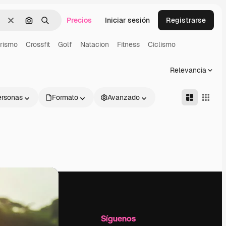
Precios
Iniciar sesión
Registrarse
Borrar
Buscar por imagen
Buscar
rismo
Crossfit
Golf
Natacion
Fitness
Ciclismo
Relevancia
ersonas
Formato
Avanzado
l
Empresa
Síguenos