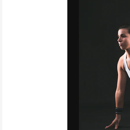
La plataforma cr
trabajo. Más de
entre creativos
estudios.
Español
Copyright © 2010