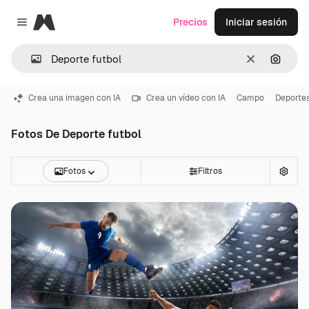
Magnific
Precios
Iniciar sesión
Close menu
Borrar
Buscar
Crea una imagen con IA
Crea un vídeo con IA
Campo
Deporte
Fotos De Deporte futbol
Fotos
Filtros