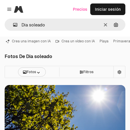
Magnific
Precios
Iniciar sesión
Close menu
Borrar
Buscar
Crea una imagen con IA
Crea un vídeo con IA
Playa
Primaver
Fotos De Dia soleado
Fotos
Filtros