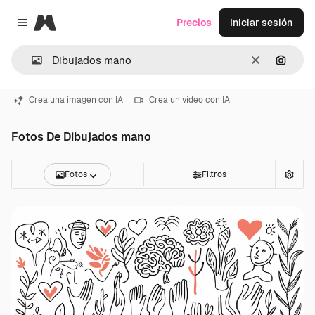
Magnific
Precios
Iniciar sesión
Close menu
Borrar
Buscar
Crea una imagen con IA
Crea un vídeo con IA
Fotos De Dibujados mano
Fotos
Filtros