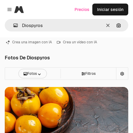
Magnific
Precios
Iniciar sesión
Close menu
Borrar
Buscar
Crea una imagen con IA
Crea un vídeo con IA
Fotos De Diospyros
Fotos
Filtros