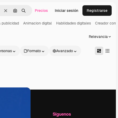
Precios
Iniciar sesión
Registrarse
Borrar
Buscar por imagen
Buscar
 publicidad
Animacion digital
Habilidades digitales
Creador cont
Relevancia
ersonas
Formato
Avanzado
l
Empresa
Síguenos