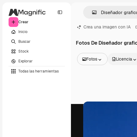
Crear
Crea una imagen con IA
Inicio
Buscar
Fotos De Diseñador grafi
Stock
Fotos
Licencia
Explorar
Todas las imágenes
Todas las herramientas
Vectores
Ilustraciones
Fotos
PSD
Plantillas
Mockups
Vídeos
Clips de vídeo
Motion graphics
Plantillas de vídeos
Iconos
Modelos 3D
Fuentes