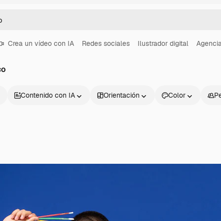
Crea un vídeo con IA
Redes sociales
Ilustrador digital
Agencia
co
Contenido con IA
Orientación
Color
P
Productos
Información úti