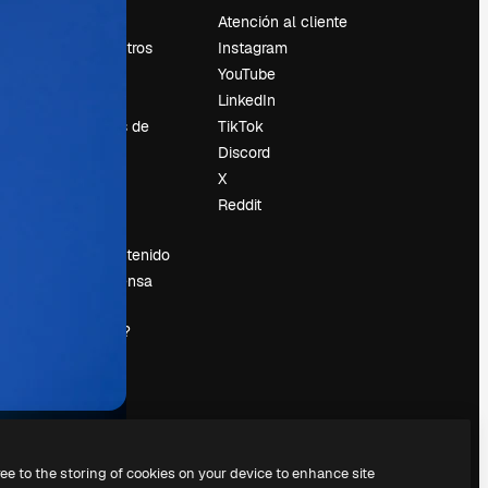
Precios
Atención al cliente
Sobre nosotros
Instagram
Reviews
YouTube
Empleo
LinkedIn
Tendencias de
TikTok
búsqueda
Discord
Blog
X
es
Eventos
Reddit
Slidesgo
Vender contenido
Sala de prensa
¿Buscas
magnific.ai?
ree to the storing of cookies on your device to enhance site