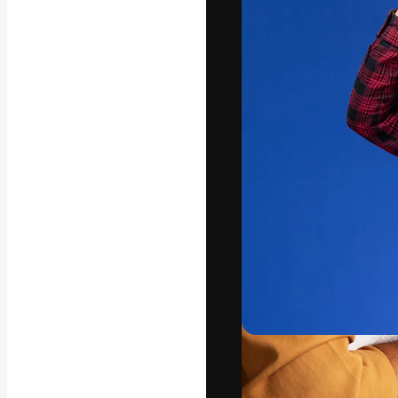
La plataforma cr
trabajo. Más de
entre creativos
estudios.
Español
Copyright © 2010