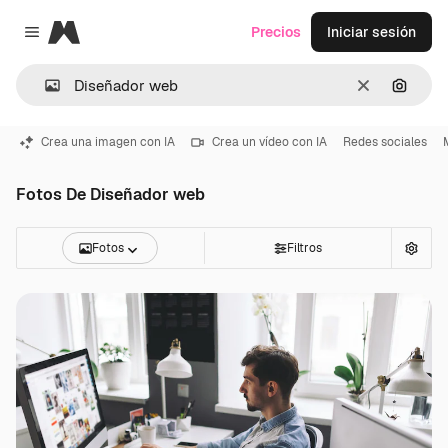
Magnific
Precios
Iniciar sesión
Close menu
Borrar
Buscar
Crea una imagen con IA
Crea un vídeo con IA
Redes sociales
Fotos De Diseñador web
Fotos
Filtros