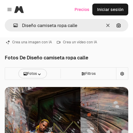
Magnific
Precios
Iniciar sesión
Close menu
Borrar
Buscar
Crea una imagen con IA
Crea un vídeo con IA
Fotos De Diseño camiseta ropa calle
Fotos
Filtros