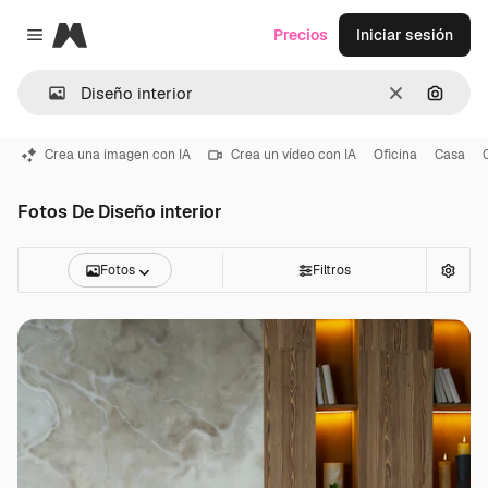
Magnific
Precios
Iniciar sesión
Close menu
Borrar
Buscar
Crea una imagen con IA
Crea un vídeo con IA
Oficina
Casa
Fotos De Diseño interior
Fotos
Filtros